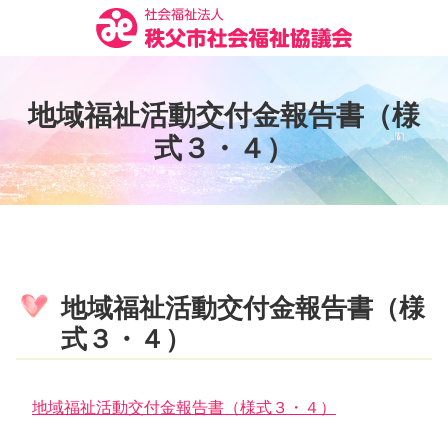
コ
ン
テ
ン
地
域
福
祉
活
動
交
付
金
報
告
書
（
様
ツ
本
式
３
・
４
）
文
へ
ス
キ
ッ
プ
地域福祉活動交付金報告書（様
式３・４）
地域福祉活動交付金報告書（様式３・４）
コ
ペ