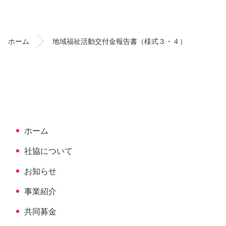
ン
ー
テ
ジ
ン
の
ホーム
地域福祉活動交付金報告書（様式３・４）
ツ
先
本
頭
文
へ
の
戻
先
る
頭
へ
ホーム
戻
る
社協について
お知らせ
事業紹介
共同募金