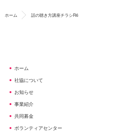
テ
ジ
ン
の
ホーム
話の聴き方講座チラシR6
ツ
先
本
頭
文
へ
の
戻
先
る
頭
へ
ホーム
戻
る
社協について
お知らせ
事業紹介
共同募金
ボランティアセンター