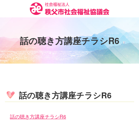
コ
ン
テ
ン
ツ
話
の
聴
き
方
講
座
チ
ラ
シ
R
6
本
文
へ
ス
キ
ッ
プ
話の聴き方講座チラシR6
話の聴き方講座チラシR6
コ
ペ
ン
ー