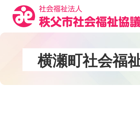
コ
ン
テ
ン
ツ
本
文
横
瀬
町
社
会
福
へ
ス
キ
ッ
プ