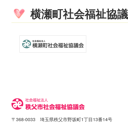
横瀬町社会福祉協議
コ
ペ
ン
ー
テ
ジ
ン
の
ツ
先
本
頭
文
へ
の
戻
先
る
〒368-0033 埼玉県秩父市野坂町1丁目13番14号
頭