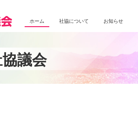
ホーム
社協について
お知らせ
現在のページ
祉
協
議
会