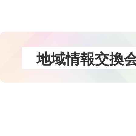
コ
ン
テ
ン
ツ
本
文
地
域
情
報
交
換
へ
ス
キ
ッ
プ