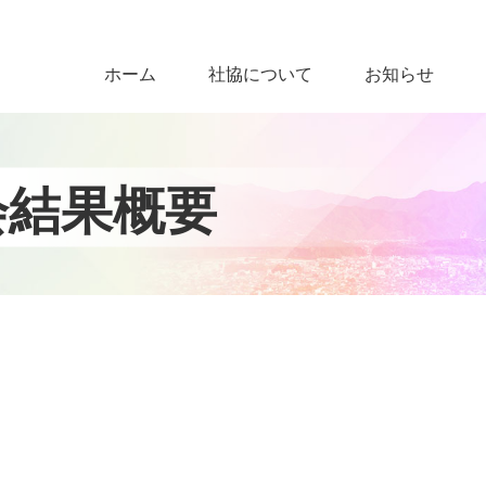
ホーム
社協について
お知らせ
会
結
果
概
要