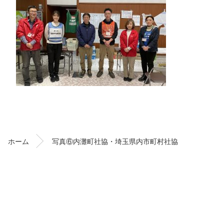
コ
ペ
ン
ー
テ
ジ
ン
の
ホーム
写真⑥内灘町社協・埼玉県内市町村社協
ツ
先
本
頭
文
へ
の
戻
先
る
頭
へ