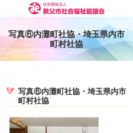
コ
ン
テ
ン
写
真
⑥
内
灘
町
社
協
・
埼
玉
県
内
市
ツ
本
町
村
社
協
文
へ
ス
キ
ッ
プ
写真⑥内灘町社協・埼玉県内市
町村社協