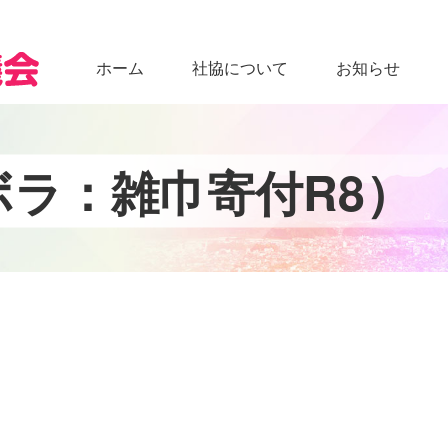
ホーム
社協について
お知らせ
ボ
ラ
：
雑
巾
寄
付
R
8
）