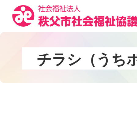
コ
ン
テ
ン
ツ
本
文
チ
ラ
シ
（
う
ち
へ
ス
キ
ッ
プ