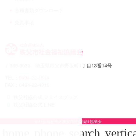
各種書類ダウンロード
免責事項
〒368-0033 埼玉県秩父市野坂町1丁目13番14号
TEL：
0494-22-1514
FAX：0494-22-4815
秩父社協公式 フェイスブック
秩父社協公式 LINE
© 社会福祉法人秩父市社会福祉協議会
home
phone
search
vertic