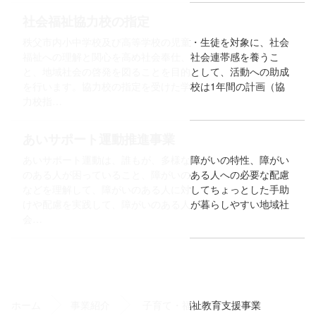
社会福祉協力校の指定
秩父市内小中学校及び高等学校の児童・生徒を対象に、社会
福祉への理解と関心を高め社会奉仕、社会連帯感を養うこ
と、地域社会の啓発を図ることを目的として、活動への助成
を行います。協力校の指定を受けた学校は1年間の計画（協
力校指…
て
あいサポート運動推進事業
あいサポート運動は、誰もが、多様な障がいの特性、障がい
のある人が困っていること、障がいのある人への必要な配慮
などを理解して、障がいのある人に対してちょっとした手助
けや配慮を実践して、障がいのある人が暮らしやすい地域社
会…
コ
ペ
ン
ー
テ
ジ
ン
の
ホーム
事業紹介
子育て・福祉教育支援事業
ツ
先