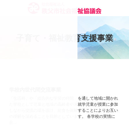
コ
ン
テ
ン
ツ
子
育
て
・
福
祉
教
育
支
援
事
業
本
文
へ
ス
キ
ッ
プ
学校内世代間交流事業
「生活科」や「総合的な学習の時間」を通して地域に開かれ
た学校として児童と地域の高齢者や未就学児童が授業に参加
しながら交流の場を設け、給食を体験することによりお互い
の理解を深めることを目的としています。 各学校の実情に
合…