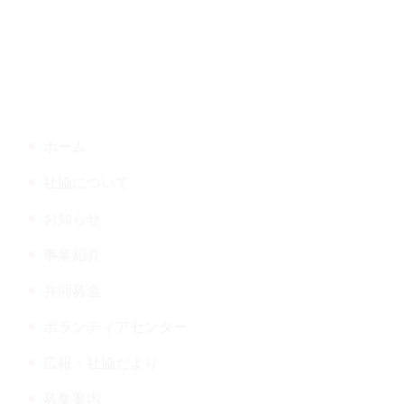
アセンター
本
頭
文
へ
の
戻
だより
先
る
頭
へ
ホーム
戻
る
社協について
ウンロード
お知らせ
事業紹介
共同募金
ボランティアセンター
広報・社協だより
募集案内