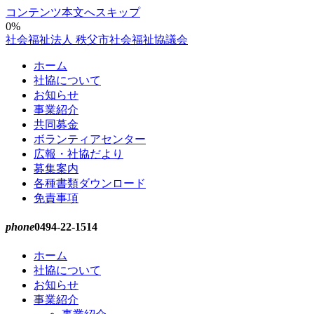
コンテンツ本文へスキップ
0%
社会福祉法人 秩父市社会福祉協議会
ホーム
社協について
お知らせ
事業紹介
共同募金
ボランティアセンター
広報・社協だより
募集案内
各種書類ダウンロード
免責事項
phone
0494-22-1514
ホーム
社協について
お知らせ
事業紹介