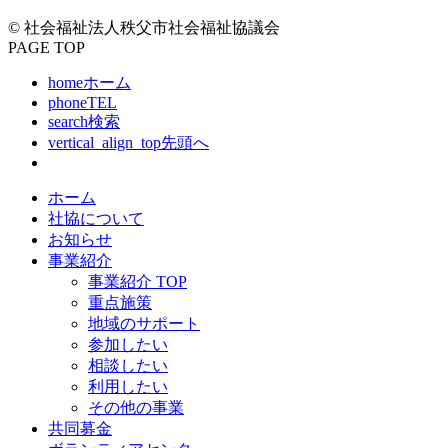
© 社会福祉法人秩父市社会福祉協議会
PAGE TOP
home
ホーム
phone
TEL
search
検索
vertical_align_top
先頭へ
ホーム
社協について
お知らせ
事業紹介
事業紹介 TOP
重点施策
地域のサポート
参加したい
相談したい
利用したい
その他の事業
共同募金