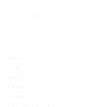
ン
ー
テ
ジ
ン
の
ホーム
共同募金
ツ
先
本
頭
文
へ
の
戻
先
る
頭
へ
ホーム
戻
る
社協について
お知らせ
事業紹介
共同募金
現
ボランティアセンター