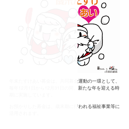
アセンター
だより
ウンロード
年末たすけあい募金は、共同募金運動の一環として、
毎年12月1日から12月31日の間、新たな年を迎える時
期に実施しています。
お預かりした募金は、歳末期に行われる福祉事業等に
活用されます。
コ
ペ