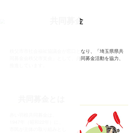
コ
ン
テ
共
同
募
金
ン
ツ
本
文
秩父市市社会福祉協議会が窓口となり、「埼玉県県共
へ
同募金会秩父市支会」として、共同募金活動を協力、
ス
推進しています。
キ
ッ
プ
共同募金とは
赤い羽根共同募金は、
1947年（昭和22年）に、
市民が主体の取り組みとし