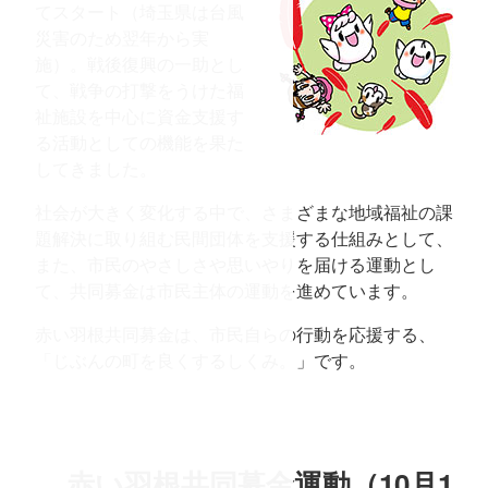
てスタート（埼玉県は台風
災害のため翌年から実
施）。戦後復興の一助とし
て、戦争の打撃をうけた福
祉施設を中心に資金支援す
る活動としての機能を果た
してきました。
社会が大きく変化する中で、さまざまな地域福祉の課
題解決に取り組む民間団体を支援する仕組みとして、
また、市民のやさしさや思いやりを届ける運動とし
て、共同募金は市民主体の運動を進めています。
赤い羽根共同募金は、市民自らの行動を応援する、
「じぶんの町を良くするしくみ。」です。
赤い羽根共同募金運動（10月1