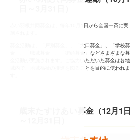
日～3月31日）
赤い羽根共同募金は、毎年10月1日から全国一斉に実
施されます。
募金活動は、「戸別募金」、「大口募金」、「学校募
金」、「職域募金」、「街頭募金」などさまざまな募
金活動が実施されます。 ご協力いただいた募金は各地
域内で、地域福祉の推進を図ることを目的に使われま
て
す。
歳末たすけあい募金（12月1日
～12月31日）