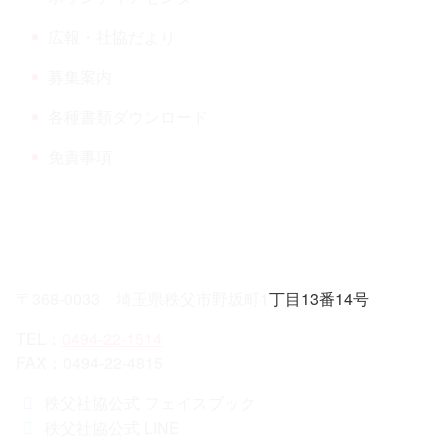
在
の
広報・社協だより
ペ
ー
募集案内
ジ
各種書類ダウンロード
免責事項
〒368-0033 埼玉県秩父市野坂町1丁目13番14号
TEL：
0494-22-1514
FAX：0494-22-4815
秩父社協公式 フェイスブック
秩父社協公式 LINE