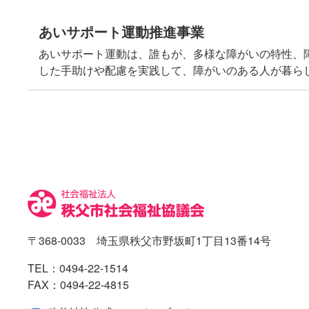
あいサポート運動推進事業
あいサポート運動は、誰もが、多様な障がいの特性、
した手助けや配慮を実践して、障がいのある人が暮ら
コ
ペ
ン
ー
テ
ジ
ン
の
ツ
先
本
頭
文
へ
の
戻
先
る
〒368-0033 埼玉県秩父市野坂町1丁目13番14号
頭
へ
TEL：
0494-22-1514
戻
FAX：0494-22-4815
る