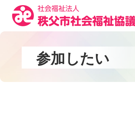
コ
ン
テ
ン
ツ
本
文
参
加
し
た
い
へ
ス
キ
ッ
プ