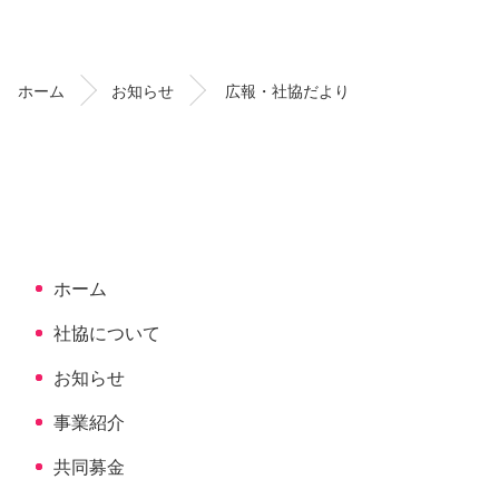
ン
ー
テ
ジ
ン
の
ホーム
お知らせ
広報・社協だより
ツ
先
本
頭
文
へ
の
戻
先
る
頭
へ
ホーム
戻
る
社協について
お知らせ
事業紹介
共同募金