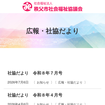
コ
ン
テ
ン
ツ
広
報
・
社
協
だ
よ
り
本
文
へ
ス
キ
ッ
プ
社協だより 令和８年７月号
2026年7月6日
お知らせ
広報・社協だより
社協だより 令和８年４月号
2026年4月6日
お知らせ
広報・社協だより