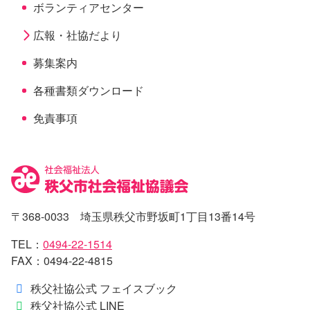
ボランティアセンター
広報・社協だより
現
募集案内
在
の
各種書類ダウンロード
ペ
ー
免責事項
ジ
〒368-0033 埼玉県秩父市野坂町1丁目13番14号
TEL：
0494-22-1514
FAX：0494-22-4815
秩父社協公式 フェイスブック
秩父社協公式 LINE