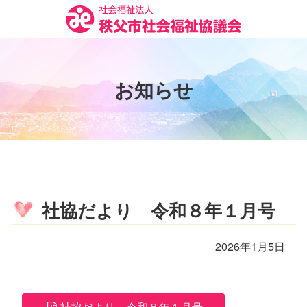
コ
ン
テ
ン
ツ
お
知
ら
せ
本
文
へ
ス
キ
ッ
プ
社協だより 令和８年１月号
2026年1月5日
社協だより 令和８年１月号