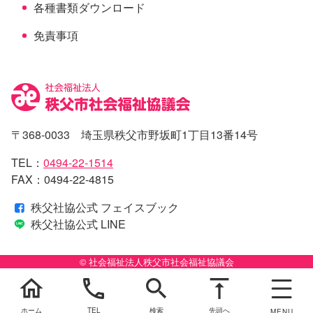
各種書類ダウンロード
免責事項
〒368-0033 埼玉県秩父市野坂町1丁目13番14号
TEL：
0494-22-1514
FAX：0494-22-4815
秩父社協公式 フェイスブック
秩父社協公式 LINE
© 社会福祉法人秩父市社会福祉協議会
home
phone
search
vertical_align_top
ホーム
TEL
検索
先頭へ