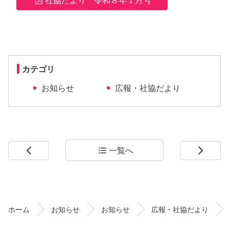
カテゴリ
お知らせ
広報・社協だより
一覧へ
arrow_back_ios
format_list_bulleted
arrow_forward_ios
コ
ペ
ン
ー
テ
ジ
ン
の
ホーム
お知らせ
お知らせ
広報・社協だより
ツ
先
本
頭