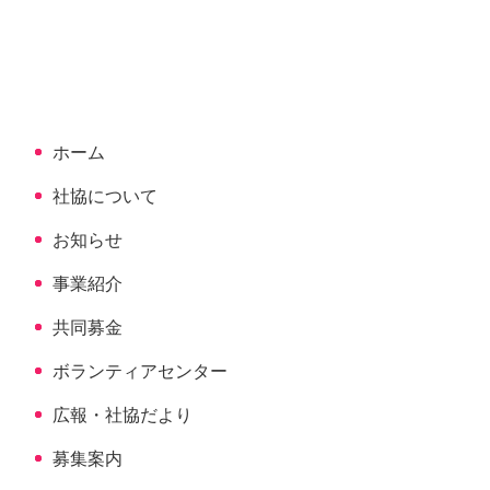
文
へ
の
戻
先
る
頭
へ
ホーム
戻
る
社協について
お知らせ
事業紹介
共同募金
ボランティアセンター
広報・社協だより
募集案内