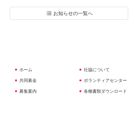
お知らせの
一覧へ
format_list_bulleted
ホーム
社協について
共同募金
ボランティアセンター
募集案内
各種書類ダウンロード