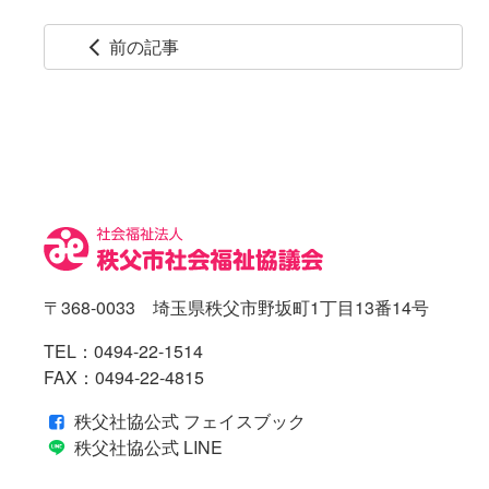
前の記事
arrow_back_ios
コ
ペ
ン
ー
テ
ジ
ン
の
ツ
先
本
頭
文
へ
の
戻
先
る
〒368-0033 埼玉県秩父市野坂町1丁目13番14号
頭
へ
TEL：
0494-22-1514
戻
FAX：0494-22-4815
る
秩父社協公式 フェイスブック
秩父社協公式 LINE