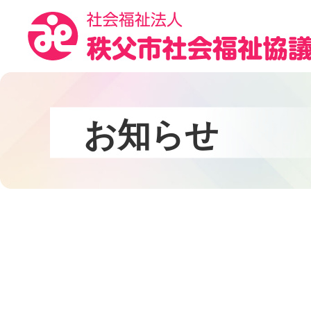
コ
ン
テ
ン
ツ
本
文
お
知
ら
せ
へ
ス
キ
ッ
プ