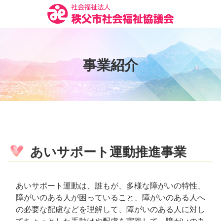
コ
ン
テ
ン
ツ
事
業
紹
介
本
文
へ
ス
キ
ッ
プ
あいサポート運動推進事業
あいサポート運動は、誰もが、多様な障がいの特性、
障がいのある人が困っていること、障がいのある人へ
の必要な配慮などを理解して、障がいのある人に対し
てちょっとした手助けや配慮を実践して、障がいのあ