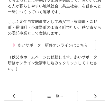
る人が暮らしやすい地域社会（共生社会）を皆さんと
一緒につくっていく運動です。
ちちぶ定住自立圏事業として秩父市・横瀬町・皆野
町・長瀞町・小鹿野町の１市４町で行い、秩父市から
の委託事業として実施します。
あいサポーター研修オンラインはこちら
（秩父市ホームページに移動します。あいサポーター
研修オンライン受講申し込みをクリックしてくださ
い。）
一覧へ
arrow_back_ios
format_list_bulleted
arrow_forward_ios
コ
ペ