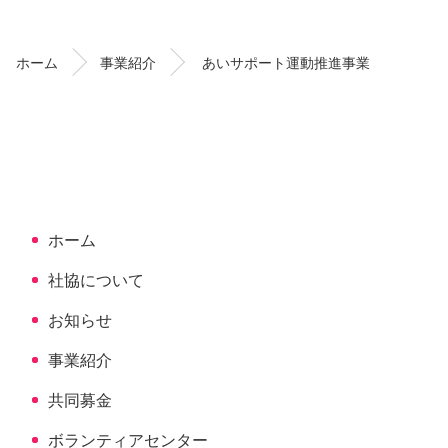
ン
ー
テ
ジ
ン
の
ホーム
事業紹介
あいサポート運動推進事業
ツ
先
本
頭
文
へ
の
戻
先
る
頭
へ
ホーム
戻
る
社協について
お知らせ
事業紹介
共同募金
ボランティアセンター