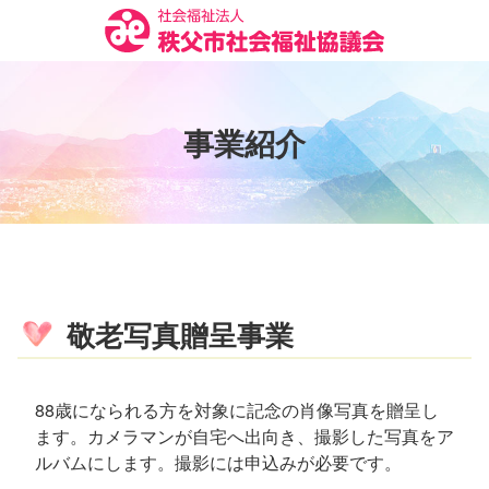
コ
ン
テ
ン
ツ
事
業
紹
介
本
文
へ
ス
キ
ッ
プ
敬老写真贈呈事業
88歳になられる方を対象に記念の肖像写真を贈呈し
ます。カメラマンが自宅へ出向き、撮影した写真をア
ルバムにします。撮影には申込みが必要です。