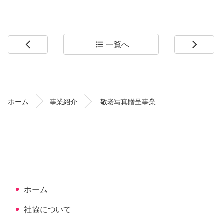
一覧へ
arrow_back_ios
format_list_bulleted
arrow_forward_ios
コ
ペ
ン
ー
テ
ジ
ン
の
ホーム
事業紹介
敬老写真贈呈事業
ツ
先
本
頭
文
へ
の
戻
先
る
頭
へ
ホーム
戻
る
社協について