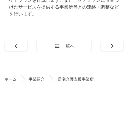
けたサービスを提供する事業所等との連絡・調整など
を行います。
一覧へ
arrow_back_ios
format_list_bulleted
arrow_forward_ios
コ
ペ
ン
ー
テ
ジ
ン
の
ホーム
事業紹介
居宅介護支援事業所
ツ
先
本
頭
文
へ
の
戻
先
る
頭
へ