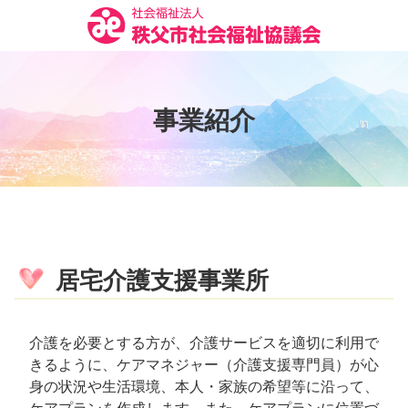
コ
ン
テ
ン
ツ
事
業
紹
介
本
文
へ
ス
キ
ッ
プ
居宅介護支援事業所
介護を必要とする方が、介護サービスを適切に利用で
きるように、ケアマネジャー（介護支援専門員）が心
身の状況や生活環境、本人・家族の希望等に沿って、
ケアプランを作成します。また、ケアプランに位置づ