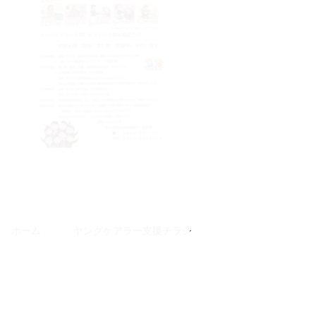
て
コ
ペ
ン
ー
テ
ジ
ン
の
ホーム
ヤングケアラー支援チラシ
ツ
先
本
頭
文
へ
アセンター
の
戻
先
る