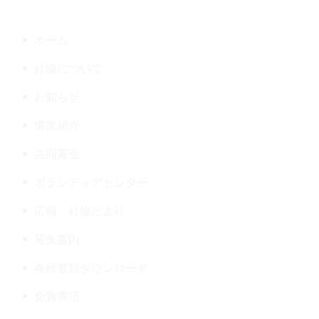
頭
だより
へ
ホーム
戻
る
社協について
お知らせ
ウンロード
事業紹介
共同募金
ボランティアセンター
広報・社協だより
募集案内
各種書類ダウンロード
免責事項