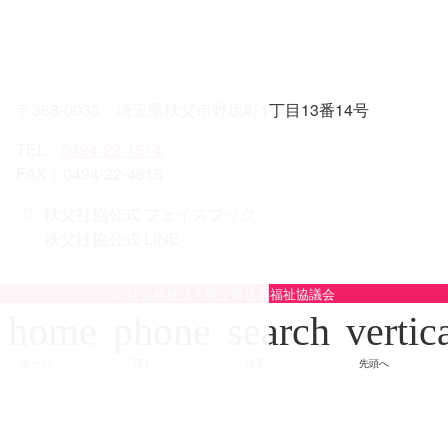
〒368-0033 埼玉県秩父市野坂町1丁目13番14号
TEL：
0494-22-1514
FAX：0494-22-4815
秩父社協公式 フェイスブック
秩父社協公式 LINE
© 社会福祉法人秩父市社会福祉協議会
home
phone
search
vertic
ホーム
TEL
検索
先頭へ