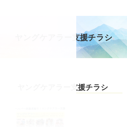
コ
ン
テ
ン
ツ
ヤ
ン
グ
ケ
ア
ラ
ー
支
援
チ
ラ
シ
本
文
へ
ス
キ
ッ
プ
ヤングケアラー支援チラシ