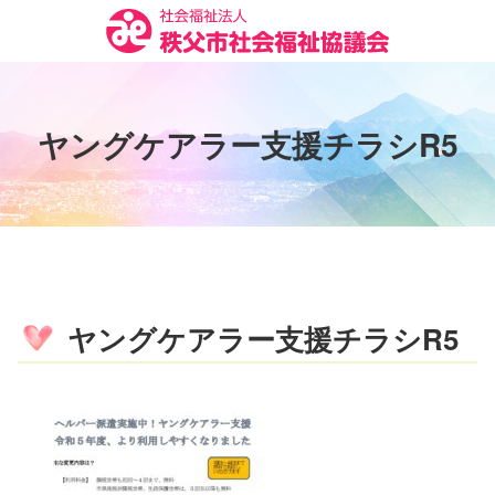
コ
ン
テ
ン
ツ
ヤ
ン
グ
ケ
ア
ラ
ー
支
援
チ
ラ
シ
R
5
本
文
へ
ス
キ
ッ
プ
ヤングケアラー支援チラシR5