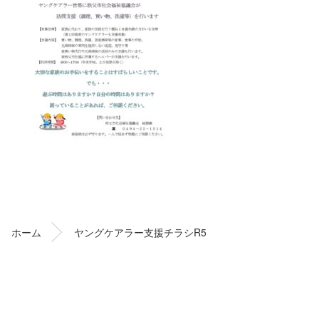
コ
ペ
ン
ー
テ
ジ
ン
の
ホーム
ヤングケアラー支援チラシR5
ツ
先
本
頭
文
へ
の
戻
先
る