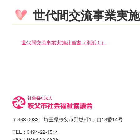
世代間交流事業実施
世代間交流事業実施計画書（別紙１）
コ
ペ
ン
ー
テ
ジ
ン
の
ツ
先
本
頭
文
へ
の
戻
先
る
〒368-0033 埼玉県秩父市野坂町1丁目13番14号
頭
へ
TEL：
0494-22-1514
戻
FAX：0494-22-4815