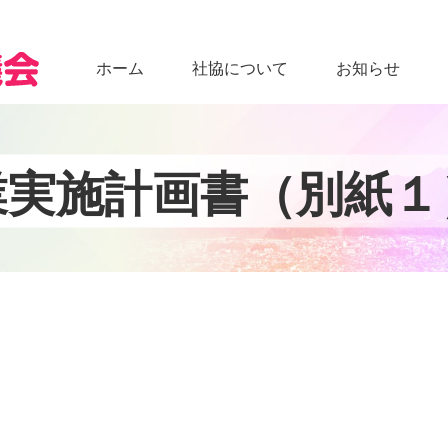
ホーム
社協について
お知らせ
業
実
施
計
画
書
（
別
紙
１