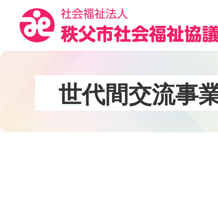
コ
ン
テ
ン
ツ
本
文
世
代
間
交
流
事
へ
ス
キ
ッ
プ