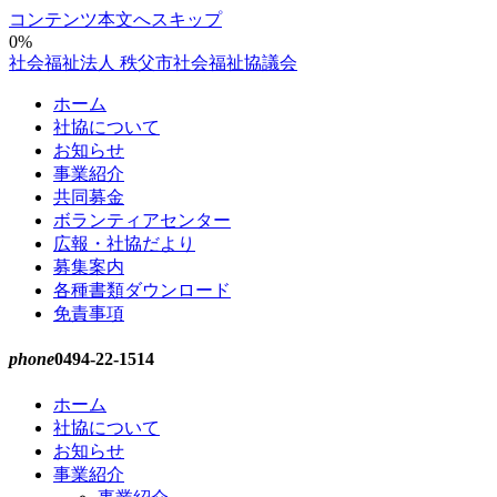
コンテンツ本文へスキップ
0%
社会福祉法人 秩父市社会福祉協議会
ホーム
社協について
お知らせ
事業紹介
共同募金
ボランティアセンター
広報・社協だより
募集案内
各種書類ダウンロード
免責事項
phone
0494-22-1514
ホーム
社協について
お知らせ
事業紹介