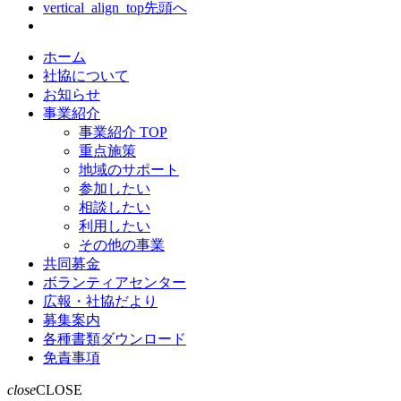
vertical_align_top
先頭へ
ホーム
社協について
お知らせ
事業紹介
事業紹介 TOP
重点施策
地域のサポート
参加したい
相談したい
利用したい
その他の事業
共同募金
ボランティアセンター
広報・社協だより
募集案内
各種書類ダウンロード
免責事項
close
CLOSE