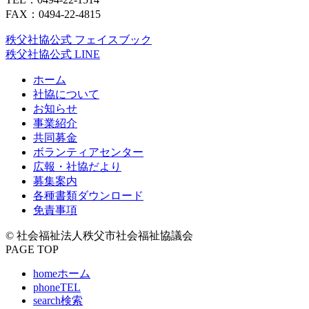
FAX：0494-22-4815
秩父社協公式 フェイスブック
秩父社協公式 LINE
ホーム
社協について
お知らせ
事業紹介
共同募金
ボランティアセンター
広報・社協だより
募集案内
各種書類ダウンロード
免責事項
© 社会福祉法人秩父市社会福祉協議会
PAGE TOP
home
ホーム
phone
TEL
search
検索