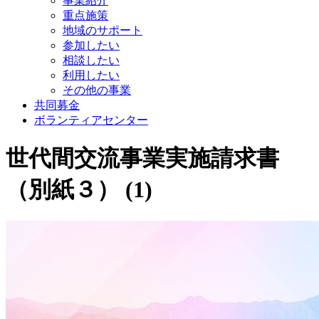
事業紹介
重点施策
地域のサポート
参加したい
相談したい
利用したい
その他の事業
共同募金
ボランティアセンター
世代間交流事業実施請求書
（別紙３） (1)