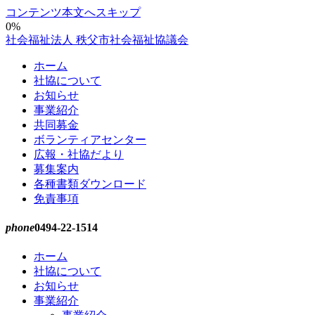
コンテンツ本文へスキップ
0%
社会福祉法人 秩父市社会福祉協議会
ホーム
社協について
お知らせ
事業紹介
共同募金
ボランティアセンター
広報・社協だより
募集案内
各種書類ダウンロード
免責事項
phone
0494-22-1514
ホーム
社協について
お知らせ
事業紹介