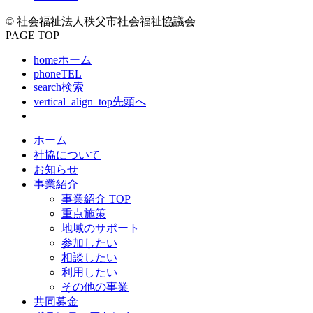
© 社会福祉法人秩父市社会福祉協議会
PAGE TOP
home
ホーム
phone
TEL
search
検索
vertical_align_top
先頭へ
ホーム
社協について
お知らせ
事業紹介
事業紹介 TOP
重点施策
地域のサポート
参加したい
相談したい
利用したい
その他の事業
共同募金