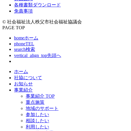
各種書類ダウンロード
免責事項
© 社会福祉法人秩父市社会福祉協議会
PAGE TOP
home
ホーム
phone
TEL
search
検索
vertical_align_top
先頭へ
ホーム
社協について
お知らせ
事業紹介
事業紹介 TOP
重点施策
地域のサポート
参加したい
相談したい
利用したい