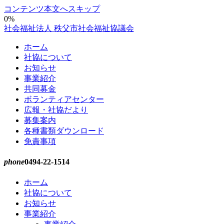
コンテンツ本文へスキップ
0%
社会福祉法人 秩父市社会福祉協議会
ホーム
社協について
お知らせ
事業紹介
共同募金
ボランティアセンター
広報・社協だより
募集案内
各種書類ダウンロード
免責事項
phone
0494-22-1514
ホーム
社協について
お知らせ
事業紹介