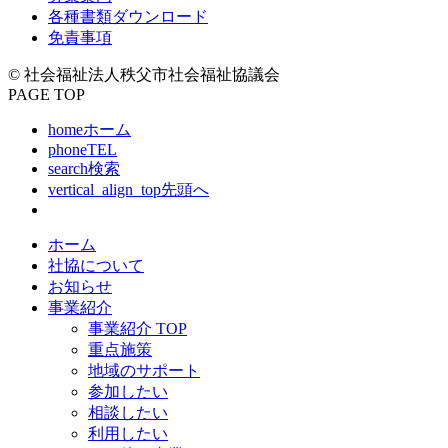
各種書類ダウンロード
免責事項
© 社会福祉法人秩父市社会福祉協議会
PAGE TOP
home
ホーム
phone
TEL
search
検索
vertical_align_top
先頭へ
ホーム
社協について
お知らせ
事業紹介
事業紹介 TOP
重点施策
地域のサポート
参加したい
相談したい
利用したい