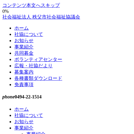
コンテンツ本文へスキップ
0%
社会福祉法人 秩父市社会福祉協議会
ホーム
社協について
お知らせ
事業紹介
共同募金
ボランティアセンター
広報・社協だより
募集案内
各種書類ダウンロード
免責事項
phone
0494-22-1514
ホーム
社協について
お知らせ
事業紹介