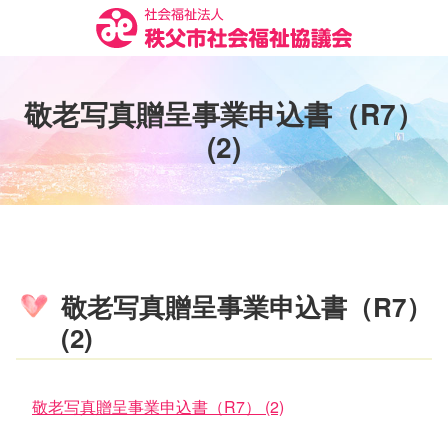
コ
ン
テ
ン
敬
老
写
真
贈
呈
事
業
申
込
書
（
R
7
）
ツ
本
(
2
)
文
へ
ス
キ
ッ
プ
敬老写真贈呈事業申込書（R7）
(2)
敬老写真贈呈事業申込書（R7） (2)
コ
ペ