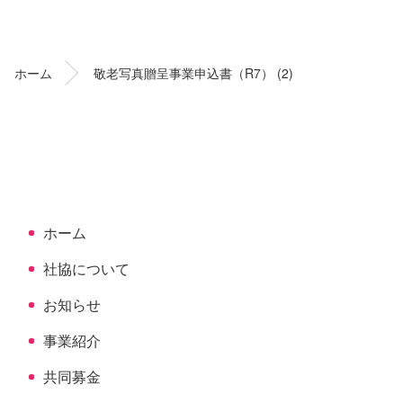
ン
ー
テ
ジ
ン
の
ホーム
敬老写真贈呈事業申込書（R7） (2)
ツ
先
本
頭
文
へ
の
戻
先
る
頭
へ
ホーム
戻
る
社協について
お知らせ
事業紹介
共同募金