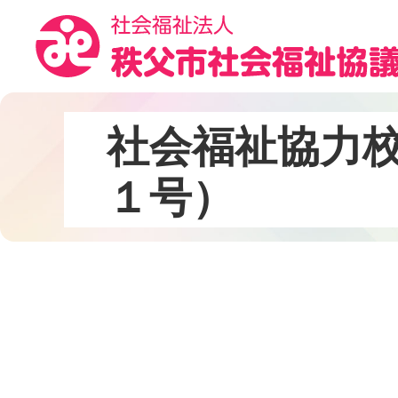
コ
ン
テ
ン
ツ
本
社
会
福
祉
協
力
文
へ
１
号
）
ス
キ
ッ
プ