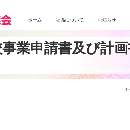
ホーム
社協について
お知らせ
校
事
業
申
請
書
及
び
計
画
ホ