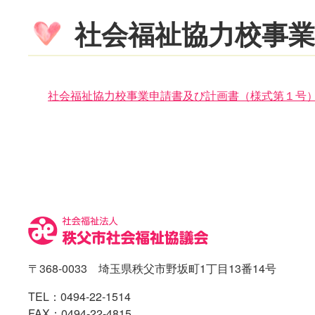
社会福祉協力校事業
社会福祉協力校事業申請書及び計画書（様式第１号
コ
ペ
ン
ー
テ
ジ
ン
の
ツ
先
本
頭
文
へ
の
戻
先
る
〒368-0033 埼玉県秩父市野坂町1丁目13番14号
頭
へ
TEL：
0494-22-1514
戻
FAX：0494-22-4815