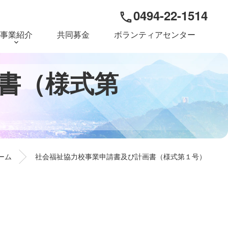
0494-22-1514
phone
事業紹介
共同募金
ボランティアセンター
書
（
様
式
第
ーム
社会福祉協力校事業申請書及び計画書（様式第１号）