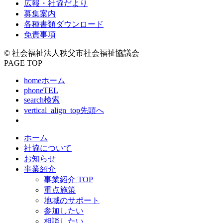
広報・社協だより
募集案内
各種書類ダウンロード
免責事項
© 社会福祉法人秩父市社会福祉協議会
PAGE TOP
home
ホーム
phone
TEL
search
検索
vertical_align_top
先頭へ
ホーム
社協について
お知らせ
事業紹介
事業紹介 TOP
重点施策
地域のサポート
参加したい
相談したい