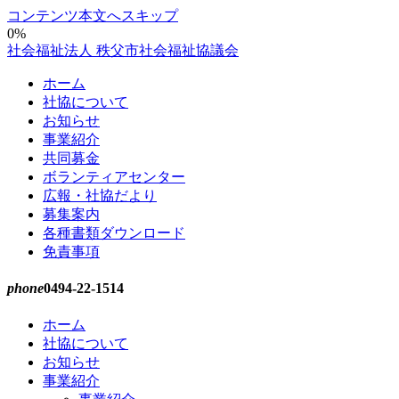
コンテンツ本文へスキップ
0%
社会福祉法人 秩父市社会福祉協議会
ホーム
社協について
お知らせ
事業紹介
共同募金
ボランティアセンター
広報・社協だより
募集案内
各種書類ダウンロード
免責事項
phone
0494-22-1514
ホーム
社協について
お知らせ
事業紹介