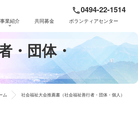
0494-22-1514
phone
事業紹介
共同募金
ボランティアセンター
者
・
団
体
・
ーム
社会福祉大会推薦書（社会福祉善行者・団体・個人）