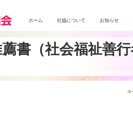
ホーム
社協について
お知らせ
推
薦
書
（
社
会
福
祉
善
行
ホ