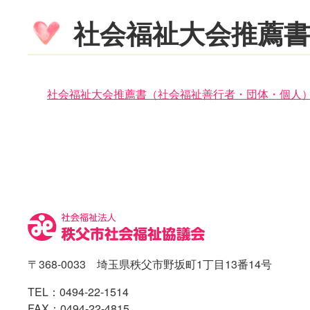
社会福祉大会推薦書
社会福祉大会推薦書（社会福祉善行者・団体・個人
コ
ペ
ン
ー
テ
ジ
ン
の
ツ
先
本
頭
文
へ
の
戻
先
る
〒368-0033 埼玉県秩父市野坂町1丁目13番14号
頭
へ
TEL：
0494-22-1514
戻
FAX：0494-22-4815