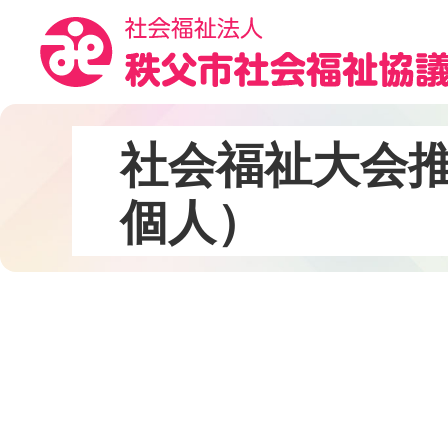
コ
ン
テ
ン
ツ
本
社
会
福
祉
大
会
文
へ
個
人
）
ス
キ
ッ
プ