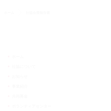
て
テ
ジ
ン
の
ホーム
社協会費報告書
ツ
先
本
頭
文
へ
の
戻
先
る
頭
へ
ホーム
戻
る
社協について
アセンター
お知らせ
だより
事業紹介
共同募金
ボランティアセンター