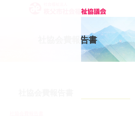
コ
ン
テ
ン
ツ
社
協
会
費
報
告
書
本
文
へ
ス
キ
ッ
プ
社協会費報告書
社協会費報告書
コ
ペ
ン
ー