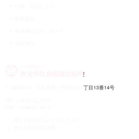
ウンロード
広報・社協だより
募集案内
各種書類ダウンロード
免責事項
〒368-0033 埼玉県秩父市野坂町1丁目13番14号
TEL：
0494-22-1514
FAX：0494-22-4815
秩父社協公式 フェイスブック
秩父社協公式 LINE