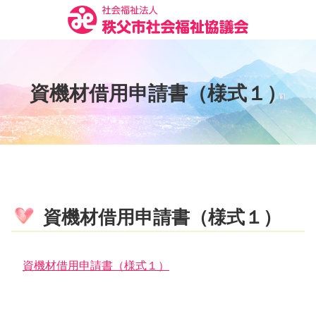
コ
ン
テ
ン
ツ
資
機
材
借
用
申
請
書
（
様
式
１
）
本
文
へ
ス
キ
ッ
プ
資機材借用申請書（様式１）
資機材借用申請書（様式１）
コ
ペ
ン
ー