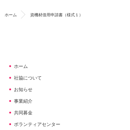
テ
ジ
ン
の
ホーム
資機材借用申請書（様式１）
ツ
先
本
頭
文
へ
の
戻
先
る
頭
へ
ホーム
戻
る
社協について
お知らせ
事業紹介
共同募金
ボランティアセンター