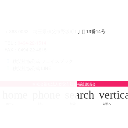
〒368-0033 埼玉県秩父市野坂町1丁目13番14号
TEL：
0494-22-1514
FAX：0494-22-4815
秩父社協公式 フェイスブック
秩父社協公式 LINE
© 社会福祉法人秩父市社会福祉協議会
home
phone
search
vertic
ホーム
TEL
検索
先頭へ