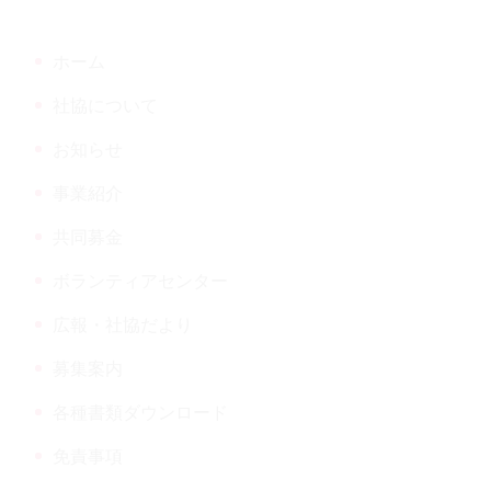
頭
だより
へ
ホーム
戻
る
社協について
お知らせ
ウンロード
事業紹介
共同募金
ボランティアセンター
広報・社協だより
募集案内
各種書類ダウンロード
免責事項