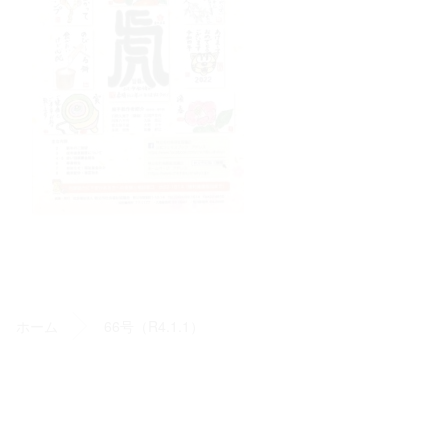
て
コ
ペ
ン
ー
テ
ジ
ン
の
ホーム
66号（R4.1.1）
ツ
先
本
頭
文
へ
アセンター
の
戻
先
る