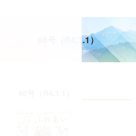
コ
ン
テ
ン
ツ
6
6
号
（
R
4
.
1
.
1
）
本
文
へ
ス
キ
ッ
プ
66号（R4.1.1）