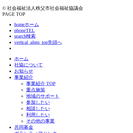
© 社会福祉法人秩父市社会福祉協議会
PAGE TOP
home
ホーム
phone
TEL
search
検索
vertical_align_top
先頭へ
ホーム
社協について
お知らせ
事業紹介
事業紹介 TOP
重点施策
地域のサポート
参加したい
相談したい
利用したい
その他の事業
共同募金