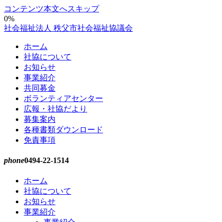
コンテンツ本文へスキップ
0%
社会福祉法人 秩父市社会福祉協議会
ホーム
社協について
お知らせ
事業紹介
共同募金
ボランティアセンター
広報・社協だより
募集案内
各種書類ダウンロード
免責事項
phone
0494-22-1514
ホーム
社協について
お知らせ
事業紹介