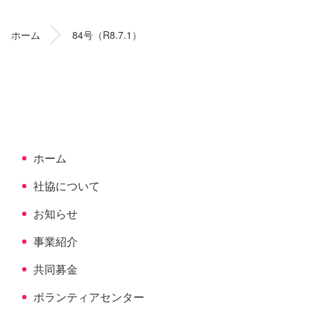
テ
ジ
ン
の
ホーム
84号（R8.7.1）
ツ
先
本
頭
文
へ
の
戻
先
る
頭
へ
ホーム
戻
る
社協について
お知らせ
事業紹介
共同募金
ボランティアセンター