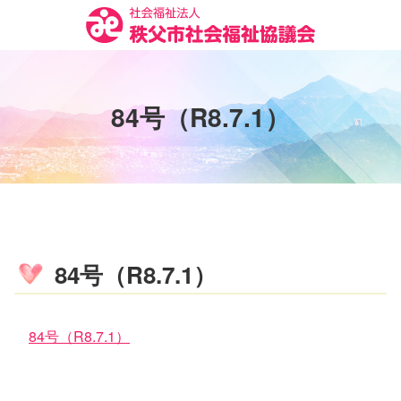
コ
ン
テ
ン
ツ
8
4
号
（
R
8
.
7
.
1
）
本
文
へ
ス
キ
ッ
プ
84号（R8.7.1）
84号（R8.7.1）
コ
ペ
ン
ー