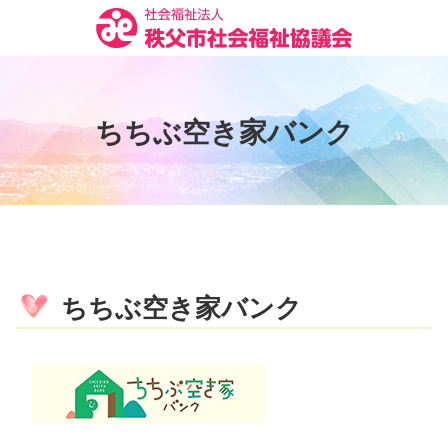
コ
ン
テ
ン
ツ
ち
ち
ぶ
空
き
家
バ
ン
ク
本
文
へ
ス
キ
ッ
プ
ちちぶ空き家バンク