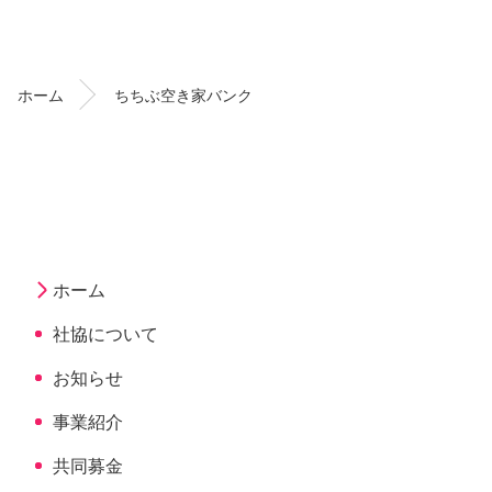
コ
ペ
ン
ー
テ
ジ
ン
の
ホーム
ちちぶ空き家バンク
ツ
先
本
頭
文
へ
の
戻
先
る
頭
へ
ホーム
戻
現
る
社協について
在
の
お知らせ
ペ
ー
事業紹介
ジ
共同募金