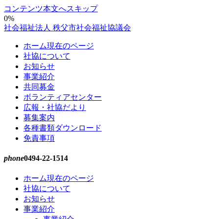
コンテンツ本文へスキップ
0%
社会福祉法人 秩父市社会福祉協議会
ホーム
現在のページ
社協について
お知らせ
事業紹介
共同募金
ボランティアセンター
広報・社協だより
募集案内
各種書類ダウンロード
免責事項
phone
0494-22-1514
ホーム
現在のページ
社協について
お知らせ
事業紹介