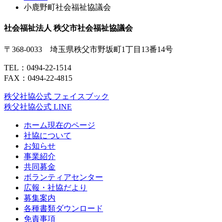
小鹿野町社会福祉協議会
社会福祉法人 秩父市社会福祉協議会
〒368-0033 埼玉県秩父市野坂町1丁目13番14号
TEL：
0494-22-1514
FAX：0494-22-4815
秩父社協公式 フェイスブック
秩父社協公式 LINE
ホーム
現在のページ
社協について
お知らせ
事業紹介
共同募金
ボランティアセンター
広報・社協だより
募集案内
各種書類ダウンロード
免責事項