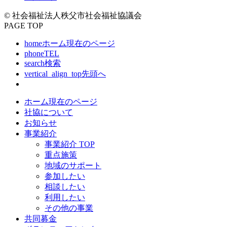
© 社会福祉法人秩父市社会福祉協議会
PAGE TOP
home
ホーム
現在のページ
phone
TEL
search
検索
vertical_align_top
先頭へ
ホーム
現在のページ
社協について
お知らせ
事業紹介
事業紹介 TOP
重点施策
地域のサポート
参加したい
相談したい
利用したい
その他の事業
共同募金