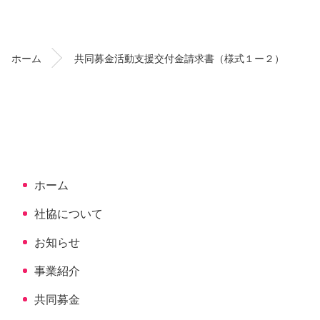
ン
ー
テ
ジ
ン
の
ホーム
共同募金活動支援交付金請求書（様式１ー２）
ツ
先
本
頭
文
へ
の
戻
先
る
頭
へ
ホーム
戻
る
社協について
お知らせ
事業紹介
共同募金