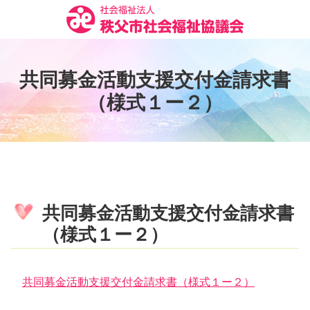
コ
ン
テ
ン
共
同
募
金
活
動
支
援
交
付
金
請
求
書
ツ
本
（
様
式
１
ー
２
）
文
へ
ス
キ
ッ
プ
共同募金活動支援交付金請求書
（様式１ー２）
共同募金活動支援交付金請求書（様式１ー２）
コ
ペ