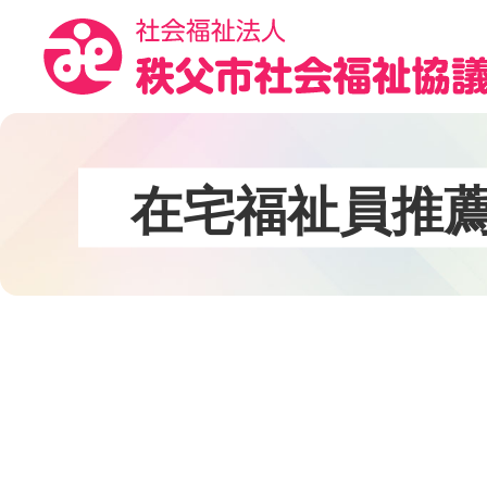
コ
ン
テ
ン
ツ
本
文
在
宅
福
祉
員
推
へ
ス
キ
ッ
プ