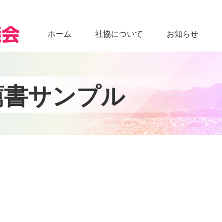
ホーム
社協について
お知らせ
薦
書
サ
ン
プ
ル