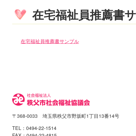
在宅福祉員推薦書
在宅福祉員推薦書サンプル
コ
ペ
ン
ー
テ
ジ
ン
の
ツ
先
本
頭
文
へ
の
戻
先
る
〒368-0033 埼玉県秩父市野坂町1丁目13番14号
頭
へ
TEL：
0494-22-1514
戻
FAX：0494-22-4815