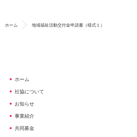
ン
ー
テ
ジ
ン
の
ホーム
地域福祉活動交付金申請書（様式１）
ツ
先
本
頭
文
へ
の
戻
先
る
頭
へ
ホーム
戻
る
社協について
お知らせ
事業紹介
共同募金