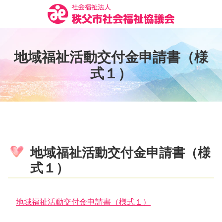
コ
ン
テ
ン
地
域
福
祉
活
動
交
付
金
申
請
書
（
様
ツ
本
式
１
）
文
へ
ス
キ
ッ
プ
地域福祉活動交付金申請書（様
式１）
地域福祉活動交付金申請書（様式１）
コ
ペ