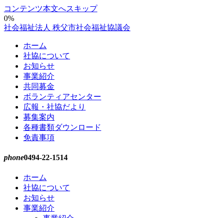
コンテンツ本文へスキップ
0%
社会福祉法人 秩父市社会福祉協議会
ホーム
社協について
お知らせ
事業紹介
共同募金
ボランティアセンター
広報・社協だより
募集案内
各種書類ダウンロード
免責事項
phone
0494-22-1514
ホーム
社協について
お知らせ
事業紹介