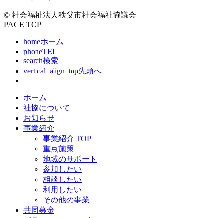
© 社会福祉法人秩父市社会福祉協議会
PAGE TOP
home
ホーム
phone
TEL
search
検索
vertical_align_top
先頭へ
ホーム
社協について
お知らせ
事業紹介
事業紹介 TOP
重点施策
地域のサポート
参加したい
相談したい
利用したい
その他の事業
共同募金