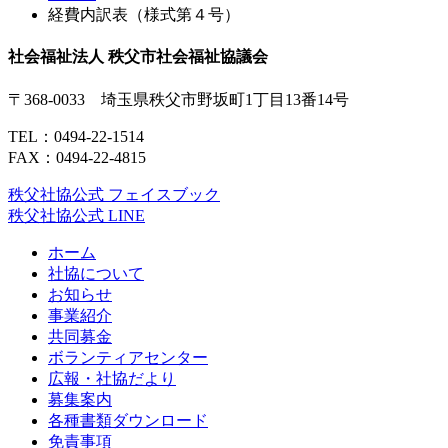
経費内訳表（様式第４号）
社会福祉法人 秩父市社会福祉協議会
〒368-0033 埼玉県秩父市野坂町1丁目13番14号
TEL：
0494-22-1514
FAX：0494-22-4815
秩父社協公式 フェイスブック
秩父社協公式 LINE
ホーム
社協について
お知らせ
事業紹介
共同募金
ボランティアセンター
広報・社協だより
募集案内
各種書類ダウンロード
免責事項