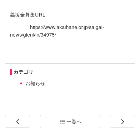
義援金募集
URL
https://www.akaihane.or.jp/saigai-
news/gienkin/34975/
カテゴリ
お知らせ
一覧へ
arrow_back_ios
format_list_bulleted
arrow_forward_ios
コ
ペ
ン
ー