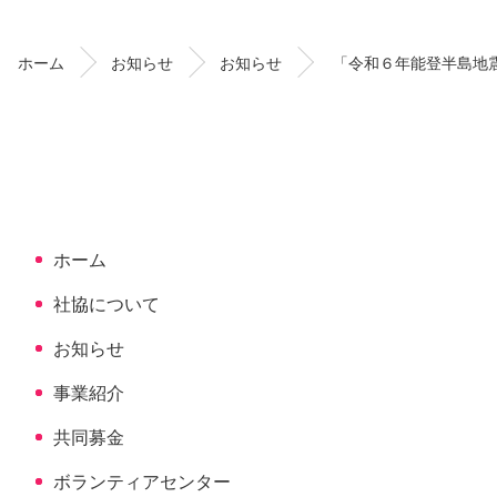
テ
ジ
ン
の
ホーム
お知らせ
お知らせ
「令和６年能登半島地
ツ
先
本
頭
文
へ
の
戻
先
る
頭
へ
ホーム
戻
る
社協について
お知らせ
事業紹介
共同募金
ボランティアセンター