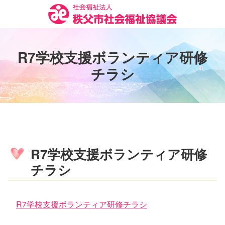
コ
ン
テ
ン
R
7
学
校
支
援
ボ
ラ
ン
テ
ィ
ア
研
修
ツ
本
チ
ラ
シ
文
へ
ス
キ
ッ
プ
R7学校支援ボランティア研修
チラシ
R7学校支援ボランティア研修チラシ
コ
ペ