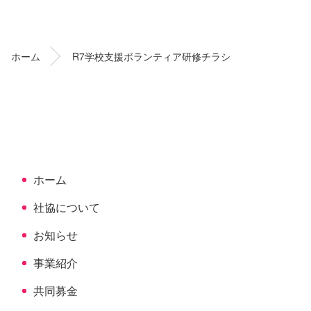
ン
ー
テ
ジ
ン
の
ホーム
R7学校支援ボランティア研修チラシ
ツ
先
本
頭
文
へ
の
戻
先
る
頭
へ
ホーム
戻
る
社協について
お知らせ
事業紹介
共同募金