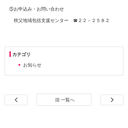
⑤お申込み・お問い合わせ
秩父地域包括支援センター ☎２２－２５８２
カテゴリ
お知らせ
一覧へ
arrow_back_ios
format_list_bulleted
arrow_forward_ios
コ
ペ
ン
ー
テ
ジ