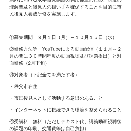
理解普及と後見人の担い手を確保することを目的に市
民後見人養成研修を実施します。
①募集期間 ９月１日（月）～１０月１５日（水）
②研修方法等
YouTube
による動画配信（１１月～２
月の間に３０時間程度の動画視聴及び課題提出）と対
面研修（
2
月下旬）
③対象者（下記全てを満たす者）
・秩父市在住
・市民後見人として活動する意思のあること
・インターネットに接続できる環境を整えられること
④受講料 無料（ただしテキスト代、講義動画視聴後
の課題の印刷、交通費等は自己負担）