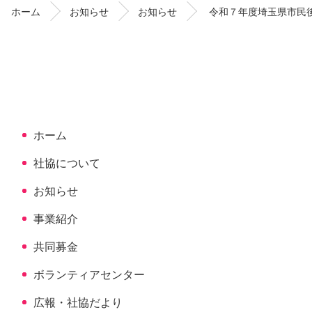
ン
の
ホーム
お知らせ
お知らせ
令和７年度埼玉県市民
ツ
先
本
頭
文
へ
の
戻
先
る
頭
へ
ホーム
戻
る
社協について
お知らせ
事業紹介
共同募金
ボランティアセンター
広報・社協だより