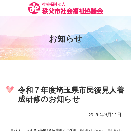
コ
ン
テ
ン
ツ
お
知
ら
せ
本
文
へ
ス
キ
ッ
プ
令和７年度埼玉県市民後見人養
成研修のお知らせ
2025年9月11日
県内における成年後見制度の利用促進のため、制度の