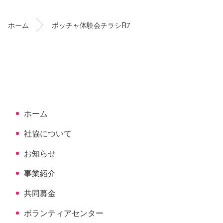
テ
ジ
ン
の
ホーム
ボッチャ体験会チラシR7
ツ
先
本
頭
文
へ
の
戻
先
る
頭
へ
ホーム
戻
る
社協について
お知らせ
事業紹介
共同募金
ボランティアセンター