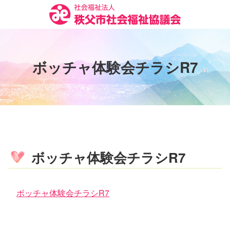
コ
ン
テ
ン
ツ
ボ
ッ
チ
ャ
体
験
会
チ
ラ
シ
R
7
本
文
へ
ス
キ
ッ
プ
ボッチャ体験会チラシR7
ボッチャ体験会チラシR7
コ
ペ
ン
ー