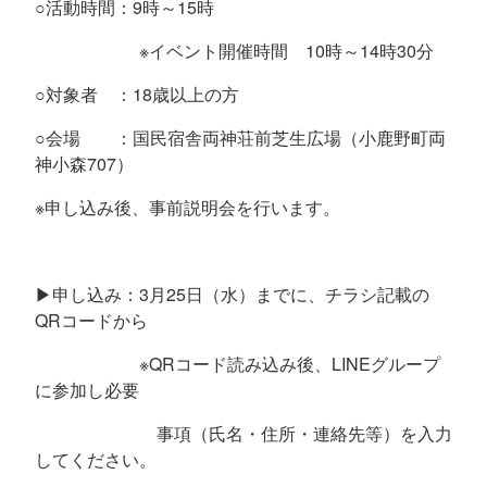
○活動時間：
9
時～
15
時
※イベント開催時間
10
時～
14
時
30
分
○対象者 ：
18
歳以上の方
○会場 ：国民宿舎両神荘前芝生広場（小鹿野町両
神小森
707
）
※申し込み後、事前説明会を行います。
▶申し込み：
3
月
25
日（水）までに、チラシ記載の
QR
コードから
※
QR
コード読み込み後、
LINE
グループ
に参加し必要
事項（氏名・住所・連絡先等）を入力
してください。