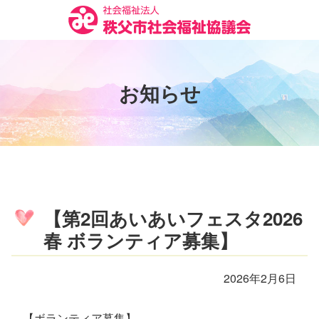
コ
ン
テ
ン
ツ
お
知
ら
せ
本
文
へ
ス
キ
ッ
プ
【第2回あいあいフェスタ2026
春 ボランティア募集】
2026年2月6日
【ボランティア募集】