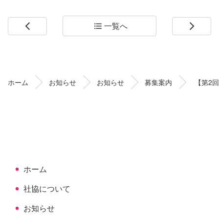
一覧へ
arrow_back_ios
format_list_bulleted
arrow_forward_ios
コ
ペ
ン
ー
テ
ジ
ン
の
ホーム
お知らせ
お知らせ
募集案内
【第2回
ツ
先
本
頭
文
へ
の
戻
先
る
頭
へ
ホーム
戻
る
社協について
お知らせ