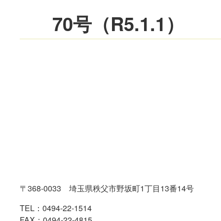
70号（R5.1.1）
コ
ペ
ン
ー
テ
ジ
ン
の
ツ
先
本
頭
文
へ
の
戻
先
る
〒368-0033 埼玉県秩父市野坂町1丁目13番14号
頭
へ
TEL：
0494-22-1514
戻
FAX：0494-22-4815