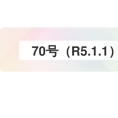
コ
ン
テ
ン
ツ
本
文
7
0
号
（
R
5
.
1
.
1
へ
ス
キ
ッ
プ