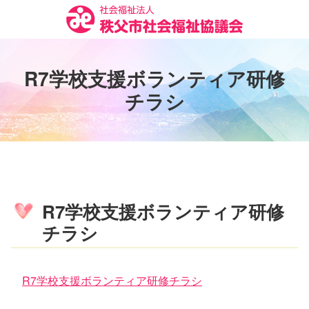
コ
ン
テ
ン
R
7
学
校
支
援
ボ
ラ
ン
テ
ィ
ア
研
修
ツ
本
チ
ラ
シ
文
へ
ス
キ
ッ
プ
R7学校支援ボランティア研修
チラシ
R7学校支援ボランティア研修チラシ
コ
ペ