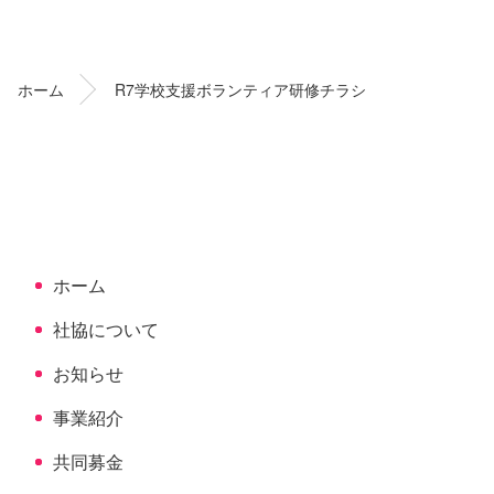
ン
ー
テ
ジ
ン
の
ホーム
R7学校支援ボランティア研修チラシ
ツ
先
本
頭
文
へ
の
戻
先
る
頭
へ
ホーム
戻
る
社協について
お知らせ
事業紹介
共同募金