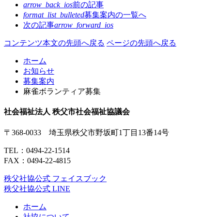
arrow_back_ios
前の記事
format_list_bulleted
募集案内の
一覧へ
次の記事
arrow_forward_ios
コンテンツ本文の先頭へ戻る
ページの先頭へ戻る
ホーム
お知らせ
募集案内
麻雀ボランティア募集
社会福祉法人 秩父市社会福祉協議会
〒368-0033 埼玉県秩父市野坂町1丁目13番14号
TEL：
0494-22-1514
FAX：0494-22-4815
秩父社協公式 フェイスブック
秩父社協公式 LINE
ホーム
社協について