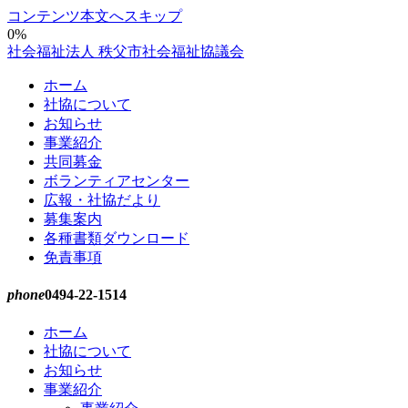
コンテンツ本文へスキップ
0%
社会福祉法人 秩父市社会福祉協議会
ホーム
社協について
お知らせ
事業紹介
共同募金
ボランティアセンター
広報・社協だより
募集案内
各種書類ダウンロード
免責事項
phone
0494-22-1514
ホーム
社協について
お知らせ
事業紹介