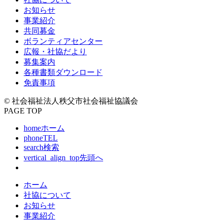
お知らせ
事業紹介
共同募金
ボランティアセンター
広報・社協だより
募集案内
各種書類ダウンロード
免責事項
© 社会福祉法人秩父市社会福祉協議会
PAGE TOP
home
ホーム
phone
TEL
search
検索
vertical_align_top
先頭へ
ホーム
社協について
お知らせ
事業紹介