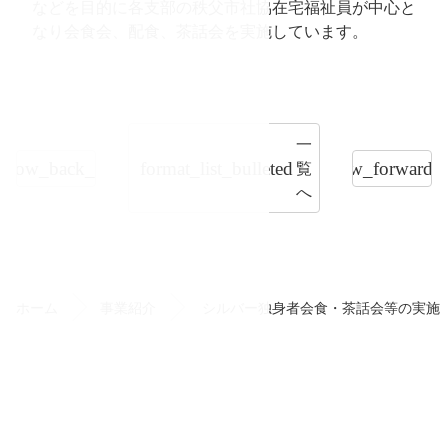
などを目的に各支部の秩父市社協在宅福祉員が中心と
なり会食会、配食、茶話会を実施しています。
て
一
覧
arrow_back_ios
format_list_bulleted
arrow_forward_i
へ
コ
ペ
ン
ー
テ
ジ
ン
の
ホーム
事業紹介
シルバー独身者会食・茶話会等の実施
ツ
先
本
頭
文
へ
の
戻
アセンター
先
る
頭