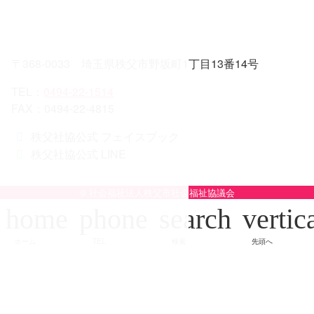
〒368-0033 埼玉県秩父市野坂町1丁目13番14号
TEL：
0494-22-1514
FAX：0494-22-4815
秩父社協公式 フェイスブック
秩父社協公式 LINE
© 社会福祉法人秩父市社会福祉協議会
home
phone
search
vertic
ホーム
TEL
検索
先頭へ