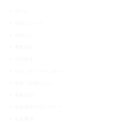
だより
へ
ホーム
戻
る
社協について
お知らせ
ウンロード
事業紹介
共同募金
ボランティアセンター
広報・社協だより
募集案内
各種書類ダウンロード
免責事項