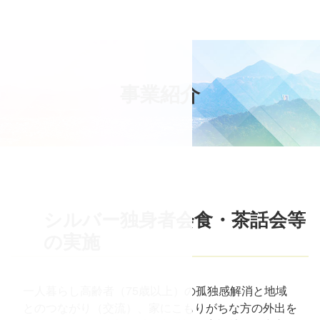
コ
ン
テ
ン
ツ
事
業
紹
介
本
文
へ
ス
キ
ッ
プ
シルバー独身者会食・茶話会等
の実施
一人暮らし高齢者（75歳以上）の孤独感解消と地域
とのつながり（交流）、家にこもりがちな方の外出を