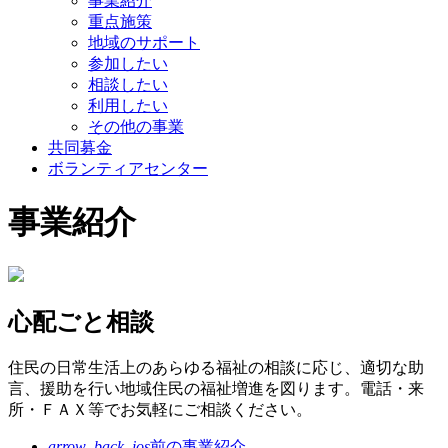
事業紹介
重点施策
地域のサポート
参加したい
相談したい
利用したい
その他の事業
共同募金
ボランティアセンター
事業紹介
心配ごと相談
住民の日常生活上のあらゆる福祉の相談に応じ、適切な助
言、援助を行い地域住民の福祉増進を図ります。電話・来
所・ＦＡＸ等でお気軽にご相談ください。
arrow_back_ios
前の事業紹介