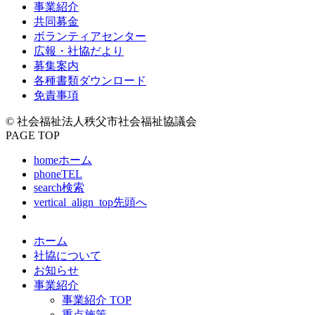
事業紹介
共同募金
ボランティアセンター
広報・社協だより
募集案内
各種書類ダウンロード
免責事項
© 社会福祉法人秩父市社会福祉協議会
PAGE TOP
home
ホーム
phone
TEL
search
検索
vertical_align_top
先頭へ
ホーム
社協について
お知らせ
事業紹介
事業紹介 TOP
重点施策