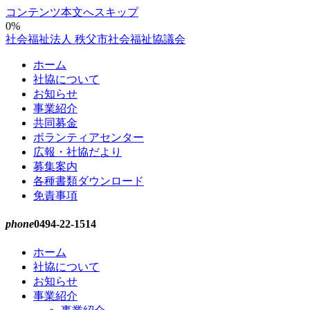
コンテンツ本文へスキップ
0%
社会福祉法人 秩父市社会福祉協議会
ホーム
社協について
お知らせ
事業紹介
共同募金
ボランティアセンター
広報・社協だより
募集案内
各種書類ダウンロード
免責事項
phone
0494-22-1514
ホーム
社協について
お知らせ
事業紹介