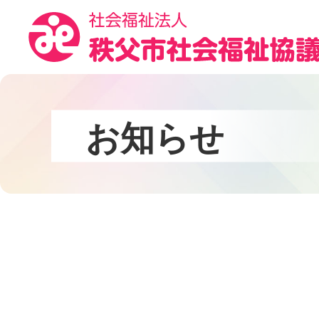
コ
ン
テ
ン
ツ
本
文
お
知
ら
せ
へ
ス
キ
ッ
プ