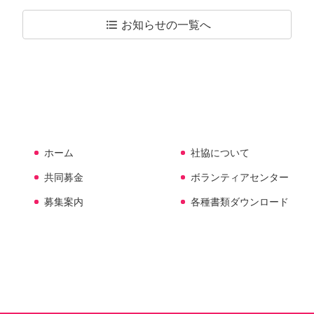
お知らせの
一覧へ
format_list_bulleted
ホーム
社協について
共同募金
ボランティアセンター
募集案内
各種書類ダウンロード