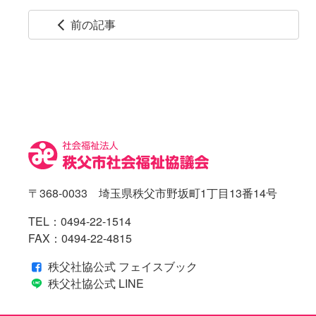
前の記事
arrow_back_ios
コ
ペ
ン
ー
テ
ジ
ン
の
ツ
先
本
頭
文
へ
の
戻
先
る
〒368-0033 埼玉県秩父市野坂町1丁目13番14号
頭
へ
TEL：
0494-22-1514
戻
FAX：0494-22-4815
る
秩父社協公式 フェイスブック
秩父社協公式 LINE