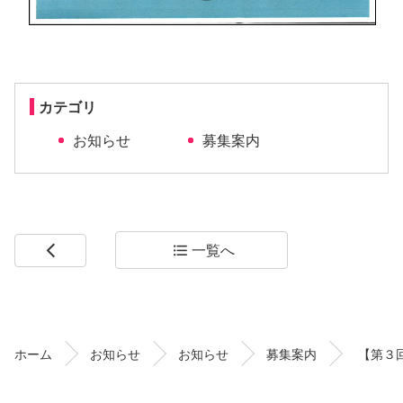
カテゴリ
お知らせ
募集案内
一覧へ
arrow_back_ios
format_list_bulleted
コ
ペ
ン
ー
テ
ジ
ン
の
ホーム
お知らせ
お知らせ
募集案内
【第３
ツ
先
本
頭