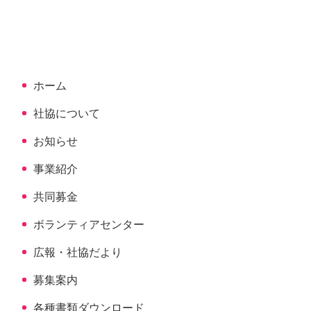
文
へ
の
戻
先
る
頭
へ
ホーム
戻
る
社協について
お知らせ
事業紹介
共同募金
ボランティアセンター
広報・社協だより
募集案内
各種書類ダウンロード