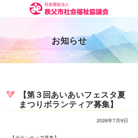
コ
ン
テ
ン
ツ
お
知
ら
せ
本
文
へ
ス
キ
ッ
プ
【第３回あいあいフェスタ夏
まつりボランティア募集】
2026年7月9日
【ボランティア募集】